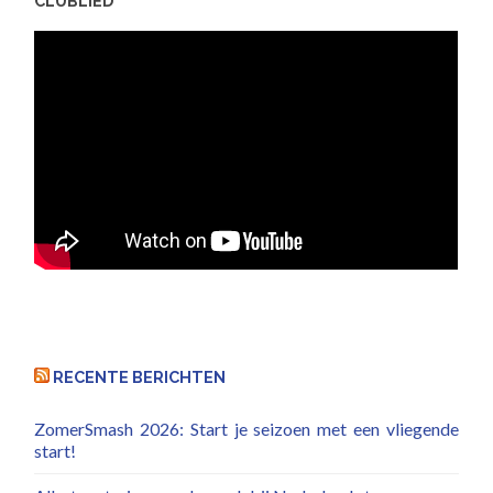
CLUBLIED
RECENTE BERICHTEN
ZomerSmash 2026: Start je seizoen met een vliegende
start!