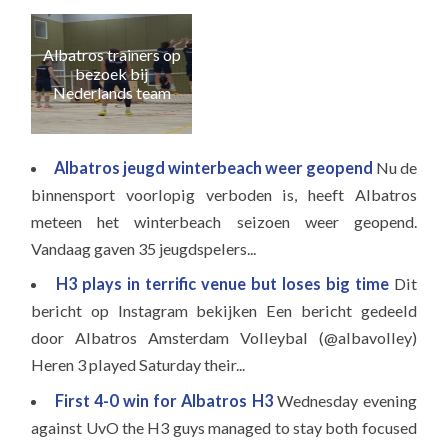
Albatros trainers op
Naa
bezoek bij
e
Nederlands team
Albatros jeugd winterbeach weer geopend
Nu de
binnensport voorlopig verboden is, heeft Albatros
meteen het winterbeach seizoen weer geopend.
Vandaag gaven 35 jeugdspelers...
H3 plays in terrific venue but loses big time
Dit
bericht op Instagram bekijken Een bericht gedeeld
door Albatros Amsterdam Volleybal (@albavolley)
Heren 3 played Saturday their...
First 4-0 win for Albatros H3
Wednesday evening
against UvO the H3 guys managed to stay both focused