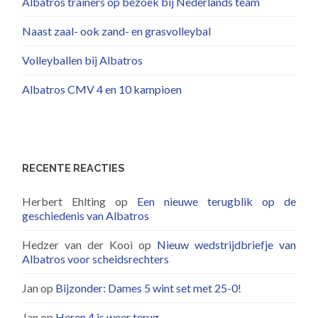
Albatros trainers op bezoek bij Nederlands team
Naast zaal- ook zand- en grasvolleybal
Volleyballen bij Albatros
Albatros CMV 4 en 10 kampioen
RECENTE REACTIES
Herbert Ehlting
op
Een nieuwe terugblik op de
geschiedenis van Albatros
Hedzer van der Kooi
op
Nieuw wedstrijdbriefje van
Albatros voor scheidsrechters
Jan
op
Bijzonder: Dames 5 wint set met 25-0!
Jan
op
Heren 4 is weer terug