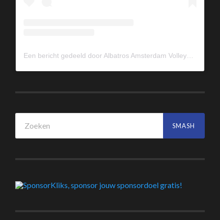
Een bericht gedeeld door Albatros Amsterdam Volleybal (@albavolley)