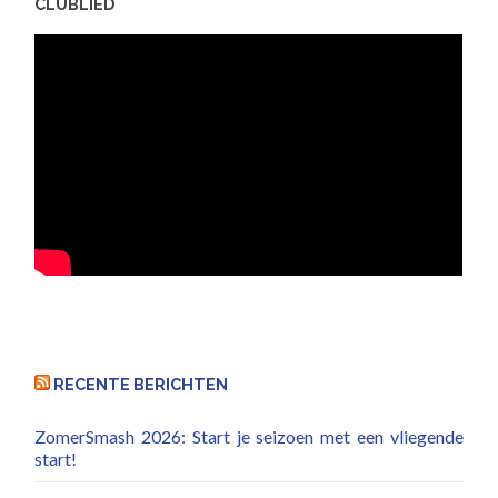
CLUBLIED
RECENTE BERICHTEN
ZomerSmash 2026: Start je seizoen met een vliegende
start!