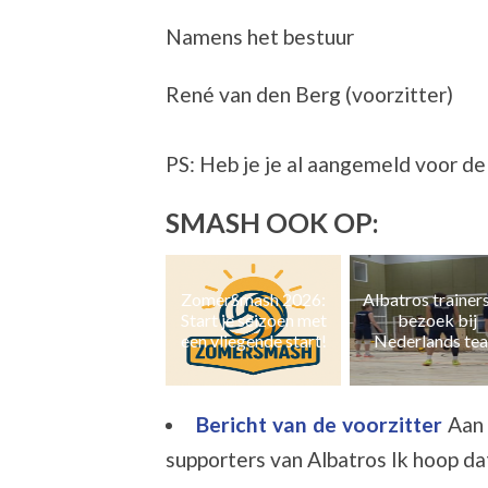
Namens het bestuur
René van den Berg (voorzitter)
PS: Heb je je al aangemeld voor d
SMASH OOK OP:
ZomerSmash 2026:
Albatros trainers op
Naast zaal- ook 
Start je seizoen met
bezoek bij
en grasvolleyb
een vliegende start!
Nederlands team
Bericht van de voorzitter
Aan 
supporters van Albatros Ik hoop dat 