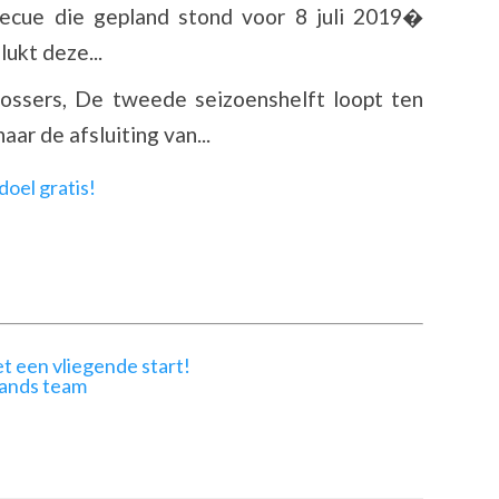
ecue die gepland stond voor 8 juli 2019�
lukt deze...
ossers, De tweede seizoenshelft loopt ten
ar de afsluiting van...
t een vliegende start!
lands team