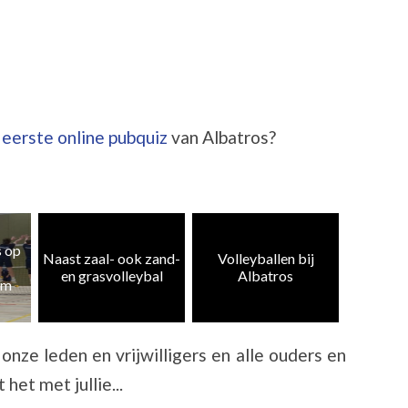
e
eerste online pubquiz
van Albatros?
Heren 5
zand-
Volleyballen bij
Albatros CMV 4 en
weer te
al
Albatros
10 kampioen
k
onze leden en vrijwilligers en alle ouders en
het met jullie...