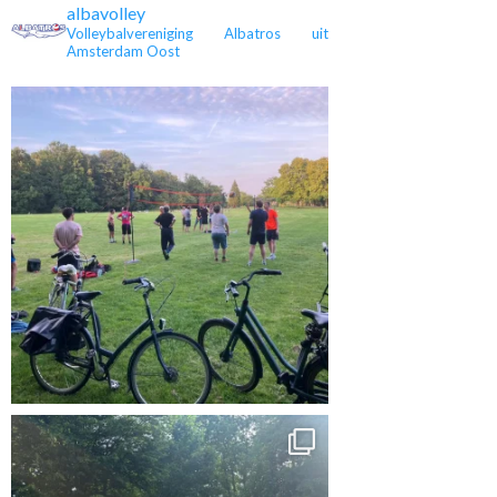
albavolley
Volleybalvereniging Albatros uit
Amsterdam Oost
 kampioen en
Heren 3 is kampioen,
Eveline stopt na 36
rug in de 4e
maar nu in de tweede
jaar met spelen
lasse
klasse