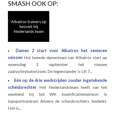
SMASH OOK OP:
Albatros trainers op
Naa
bezoek bij
e
Nederlands team
Dames 2 start voor Albatros het senioren
seizoen
Het tweede damesteam van Albatros start op
woensdag 2 september het nieuwe
zaalvolleybalseizoen. De tegenstander is US 7...
Eén op de drie wedstrijden zonder ingetekende
scheidsrechter
Het Nederlandsteam heeft van het
weekend bij het WK kwalificatietoernooi in
topsportcentrum Almere de scheidsrechters bedankt.
Het is...