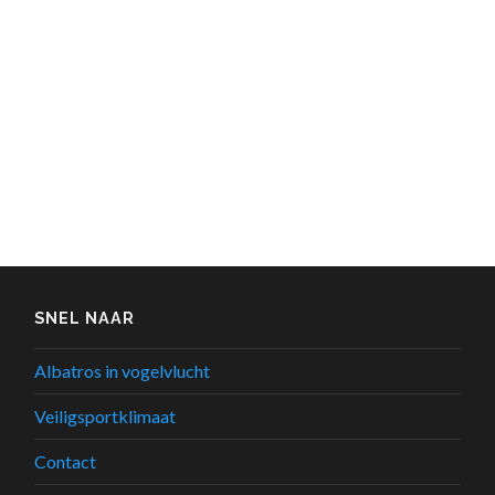
SNEL NAAR
Albatros in vogelvlucht
Veiligsportklimaat
Contact