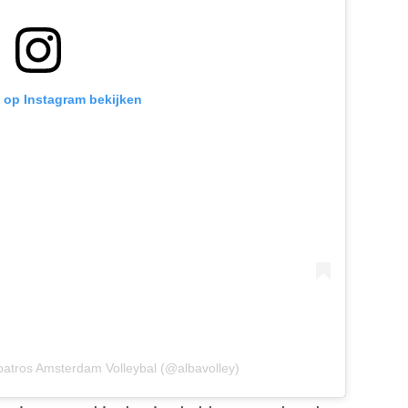
t op Instagram bekijken
batros Amsterdam Volleybal (@albavolley)