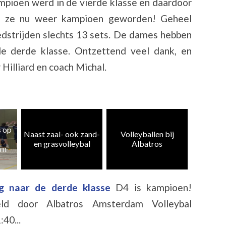
mpioen werd in de vierde klasse en daardoor
jn ze nu weer kampioen geworden! Geheel
edstrijden slechts 13 sets. De dames hebben
de derde klasse. Ontzettend veel dank, en
Hilliard en coach Michal.
Heren 5
zand-
Volleyballen bij
Albatros CMV 4 en
weer te
al
Albatros
10 kampioen
k
g naar de derde klasse
D4 is kampioen!
eld door Albatros Amsterdam Volleybal
40...