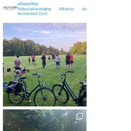
albavolley
Volleybalvereniging Albatros uit
Amsterdam Oost
 kampioen en
Heren 3 is kampioen,
Eveline stopt na 36
rug in de 4e
maar nu in de tweede
jaar met spelen
lasse
klasse