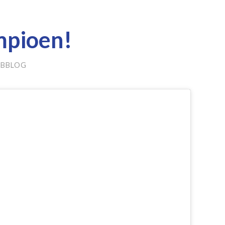
mpioen!
UBBLOG