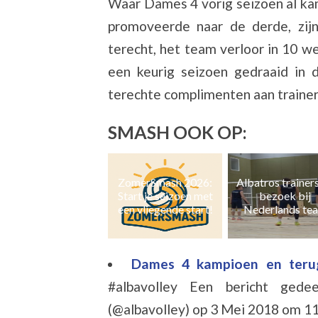
Waar Dames 4 vorig seizoen al ka
promoveerde naar de derde, zi
terecht, het team verloor in 10 w
een keurig seizoen gedraaid in 
terechte complimenten aan trainer 
SMASH OOK OP:
ZomerSmash 2026:
Albatros trainers op
Naast zaal- ook 
Start je seizoen met
bezoek bij
en grasvolleyb
een vliegende start!
Nederlands team
Dames 4 kampioen en teru
#albavolley Een bericht gede
(@albavolley) op 3 Mei 2018 om 11: