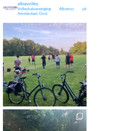
albavolley
 kampioen en
Heren 3 is kampioen,
Volleybalvereniging Albatros uit
Eveline stopt na 36
rug in de 4e
maar nu in de tweede
Amsterdam Oost
jaar met spelen
lasse
klasse