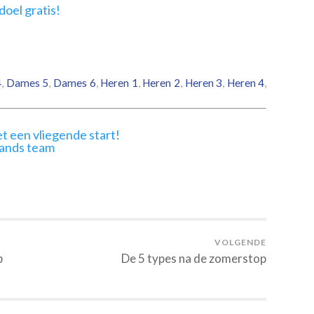
4
,
Dames 5
,
Dames 6
,
Heren 1
,
Heren 2
,
Heren 3
,
Heren 4
,
t een vliegende start!
lands team
VOLGENDE
p
De 5 types na de zomerstop