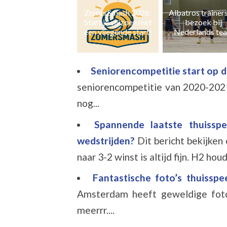
ZomerSmash 2026:
Albatros trainers op
Naast zaal- ook 
Start je seizoen met
bezoek bij
en grasvolleyb
een vliegende start!
Nederlands team
Seniorencompetitie start op 
seniorencompetitie van 2020-202
nog...
Spannende laatste thuissp
wedstrijden?
Dit bericht bekijke
naar 3-2 winst is altijd fijn. H2 houd
Fantastische foto’s thuissp
Amsterdam heeft geweldige foto
meerrr....