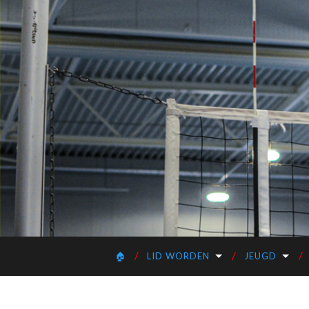
🏠
LID WORDEN
JEUGD