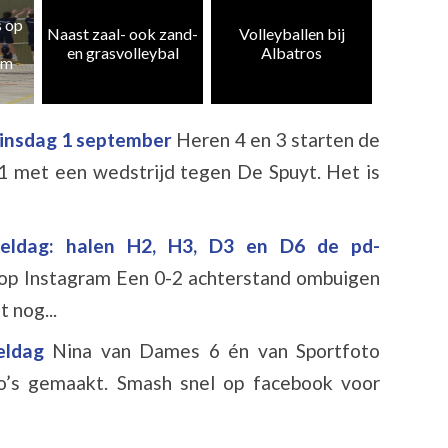
Heren 5
zand-
Volleyballen bij
Albatros CMV 4 en
weer te
al
Albatros
10 kampioen
k
dinsdag 1 september
Heren 4 en 3 starten de
1 met een wedstrijd tegen De Spuyt. Het is
eeldag: halen H2, H3, D3 en D6 de pd-
n op Instagram Een 0-2 achterstand ombuigen
t nog...
eeldag
Nina van Dames 6 én van Sportfoto
’s gemaakt. Smash snel op facebook voor