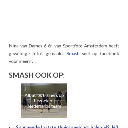
Nina van Dames 6 én van Sportfoto Amsterdam heeft
geweldige foto’s gemaakt.
Smash
snel op facebook
voor meerrr.
SMASH OOK OP:
Albatros trainers op
Naa
bezoek bij
e
Nederlands team
Spannende laatste thuisspeeldag: halen H2, H3,