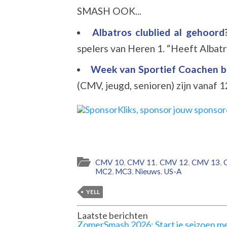
SMASH OOK...
Albatros clublied al gehoor
spelers van Heren 1. “Heeft Albatr
Week van Sportief Coachen b
(CMV, jeugd, senioren) zijn vanaf 1
CMV 10
,
CMV 11
,
CMV 12
,
CMV 13
,
MC2
,
MC3
,
Nieuws
,
US-A
YELL
Laatste berichten
ZomerSmash 2026: Start je seizoen me