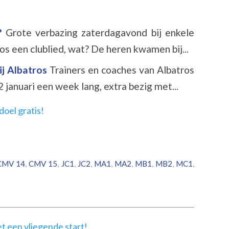
d?
Grote verbazing zaterdagavond bij enkele
os een clublied, wat? De heren kwamen bij...
ij Albatros
Trainers en coaches van Albatros
2 januari een week lang, extra bezig met...
CMV 14
,
CMV 15
,
JC1
,
JC2
,
MA1
,
MA2
,
MB1
,
MB2
,
MC1
,
t een vliegende start!