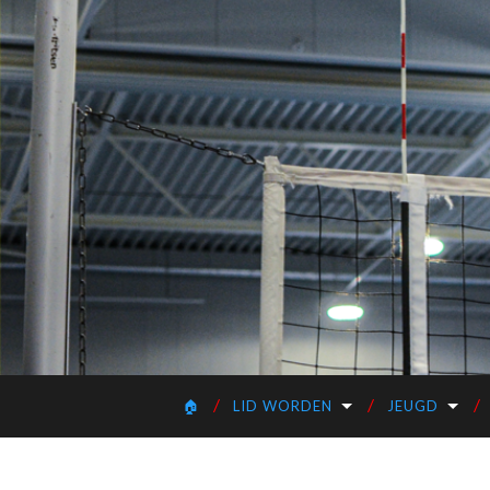
🏠
LID WORDEN
JEUGD