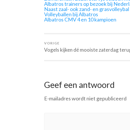
Albatros trainers op bezoek bij Neder
Naast zaal- ook zand- en grasvolleybal
Volleyballen bij Albatros
Albatros CMV 4 en 10 kampioen
VORIGE
Vogels kijken dé mooiste zaterdag teru
Geef een antwoord
E-mailadres wordt niet gepubliceerd