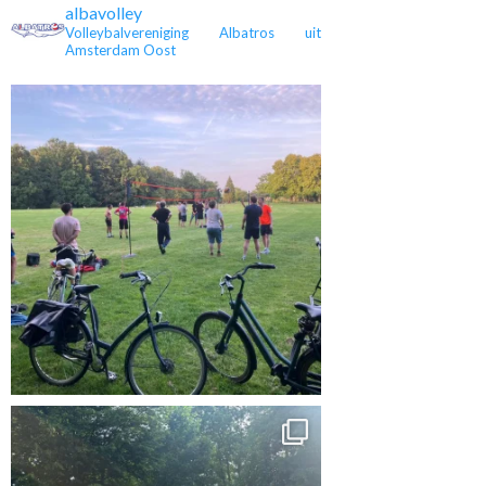
albavolley
Volleybalvereniging Albatros uit
Amsterdam Oost