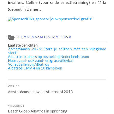
invallers: Celine (voorronde selectietraining) en Mila
(debuut in Dames...
JC1
,
MA1
,
MA2
,
MB1
,
MB2
,
MC1
,
US-A
Laatste berichten
ZomerSmash 2026: Start je seizoen met een vliegende
start!
Albatros trainers op bezoek bij Nederlands team
Naast zaal- ook zand- en grasvolleybal
Volleyballen bij Albatros
Albatros CMV 4 en 10 kampioen
VORIGE
Amsterdams nieuwjaarstoernooi 2013
VOLGENDE
Beach Groep Albatros in oprichting