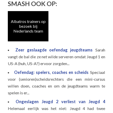
SMASH OOK OP:
Albatros trainers op
Naa
bezoek bij
e
Nederlands team
Zeer geslaagde oefendag jeugdteams
Sarah
vangt de bal die ze net wilde serveren omdat Jeugd 1 en
US-A (huh, US-A?) ervoor zorgden...
Oefendag: spelers, coaches en scheids
Speciaal
voor (senioren)scheidsrechters die een mini-cursus
willen doen, coaches en om de jeugdteams warm te
spelen is er...
Ongeslagen Jeugd 2 verliest van Jeugd 4
Helemaal eerlijk was het niet: Jeugd 4 had twee