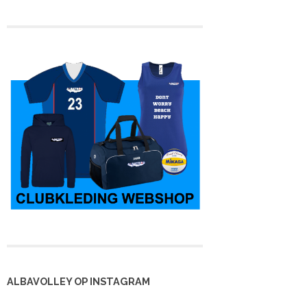
oter dan voet
Amsterdams
Gezelligheid na
eyballes in
nieuwjaarstoernooi
familietoernooi
nhorst
2013
ALBAVOLLEY OP INSTAGRAM