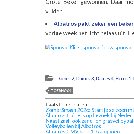
Grote Beker gewonnen. Daar moe
vulden...
Albatros pakt zeker een beke
vorige week het licht helaas uit. He
Dames 2
,
Dames 3
,
Dames 4
,
Heren 1
,
TOERNOOI
Laatste berichten
ZomerSmash 2026: Start je seizoen me
Albatros trainers op bezoek bij Neder
Naast zaal- ook zand- en grasvolleybal
Volleyballen bij Albatros
Albatros CMV 4 en 10 kampioen