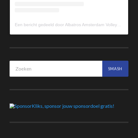
Een bericht gedeeld door Albatros Amsterdam Volleybal (@albavolley)