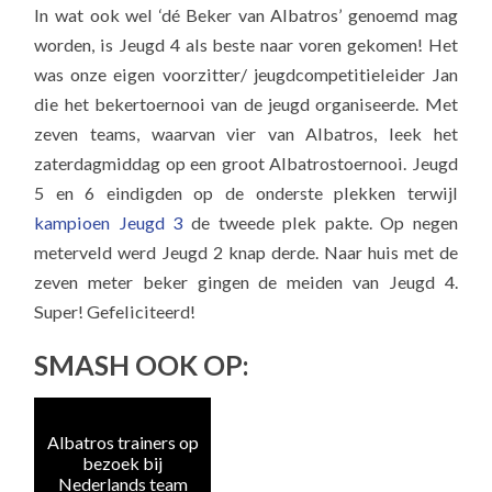
In wat ook wel ‘dé Beker van Albatros’ genoemd mag
worden, is Jeugd 4 als beste naar voren gekomen! Het
was onze eigen voorzitter/ jeugdcompetitieleider Jan
die het bekertoernooi van de jeugd organiseerde. Met
zeven teams, waarvan vier van Albatros, leek het
zaterdagmiddag op een groot Albatrostoernooi. Jeugd
5 en 6 eindigden op de onderste plekken terwijl
kampioen Jeugd 3
de tweede plek pakte. Op negen
meterveld werd Jeugd 2 knap derde. Naar huis met de
zeven meter beker gingen de meiden van Jeugd 4.
Super! Gefeliciteerd!
SMASH OOK OP:
Albatros trainers op
Naa
bezoek bij
e
Nederlands team