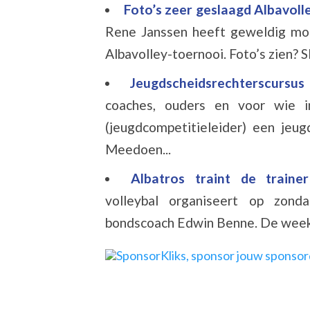
Foto’s zeer geslaagd Albavoll
Rene Janssen heeft geweldig moo
Albavolley-toernooi. Foto’s zien?
Jeugdscheidsrechterscursu
coaches, ouders en voor wie in
(jeugdcompetitieleider) een jeug
Meedoen...
Albatros traint de train
volleybal organiseert op zond
bondscoach Edwin Benne. De week 