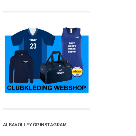
 kampioen en
Heren 3 is kampioen,
Eveline stopt na 36
rug in de 4e
maar nu in de tweede
jaar met spelen
lasse
klasse
ALBAVOLLEY OP INSTAGRAM