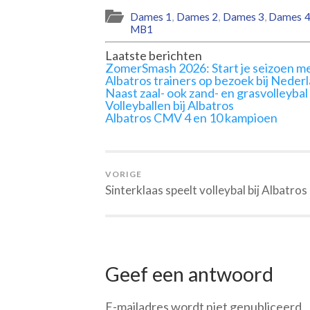
Dames 1
,
Dames 2
,
Dames 3
,
Dames 
MB1
Laatste berichten
ZomerSmash 2026: Start je seizoen me
Albatros trainers op bezoek bij Neder
Naast zaal- ook zand- en grasvolleybal
Volleyballen bij Albatros
Albatros CMV 4 en 10 kampioen
VORIGE
Sinterklaas speelt volleybal bij Albatros
Geef een antwoord
E-mailadres wordt niet gepubliceerd