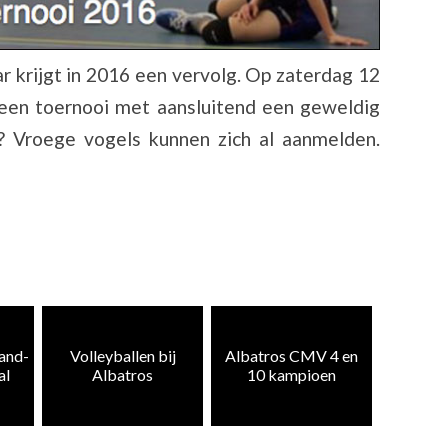
r krijgt in 2016 een vervolg. Op zaterdag 12
 een toernooi met aansluitend een geweldig
or? Vroege vogels kunnen zich al aanmelden.
Heren 5
zand-
Volleyballen bij
Albatros CMV 4 en
weer te
al
Albatros
10 kampioen
k