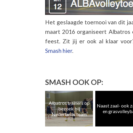
Het geslaagde toernooi van dit jaa
maart 2016 organiseert Albatros
feest. Zit jij er ook al klaar vo
Smash hier
.
SMASH OOK OP:
ZomerSmash 2026:
Albatros trainers op
Naast zaal- ook 
Start je seizoen met
bezoek bij
en grasvolleyb
een vliegende start!
Nederlands team