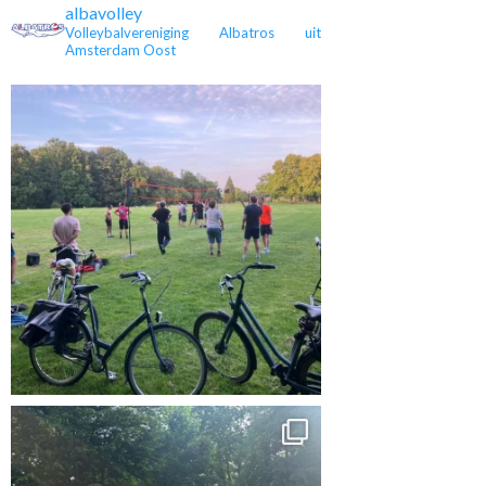
albavolley
Volleybalvereniging Albatros uit
Amsterdam Oost