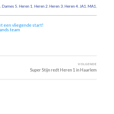
4
,
Dames 5
,
Heren 1
,
Heren 2
,
Heren 3
,
Heren 4
,
JA1
,
MA1
,
t een vliegende start!
lands team
VOLGENDE
Super Stijn redt Heren 1 in Haarlem