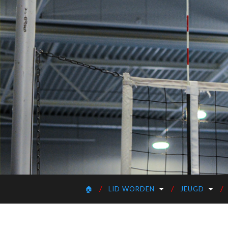
🏠
LID WORDEN
JEUGD