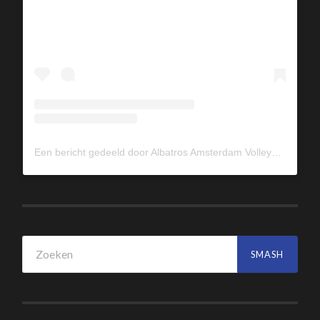
Een bericht gedeeld door Albatros Amsterdam Volleybal (@albavolley)