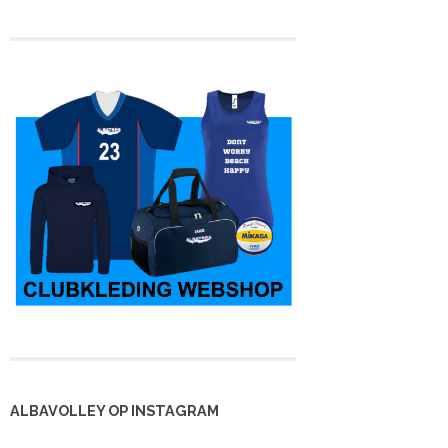
 kampioen en
Heren 3 is kampioen,
Eveline stopt na 36
rug in de 4e
maar nu in de tweede
jaar met spelen
lasse
klasse
ALBAVOLLEY OP INSTAGRAM