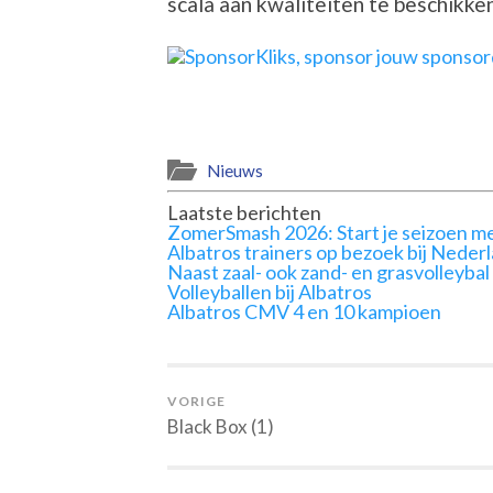
scala aan kwaliteiten te beschikke
Nieuws
Laatste berichten
ZomerSmash 2026: Start je seizoen me
Albatros trainers op bezoek bij Neder
Naast zaal- ook zand- en grasvolleybal
Volleyballen bij Albatros
Albatros CMV 4 en 10 kampioen
VORIGE
Black Box (1)