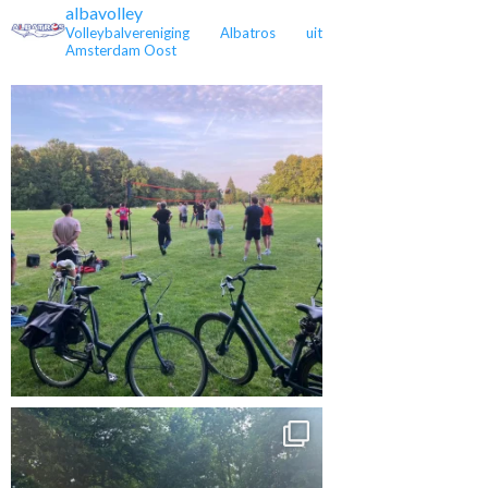
albavolley
Volleybalvereniging Albatros uit
Amsterdam Oost