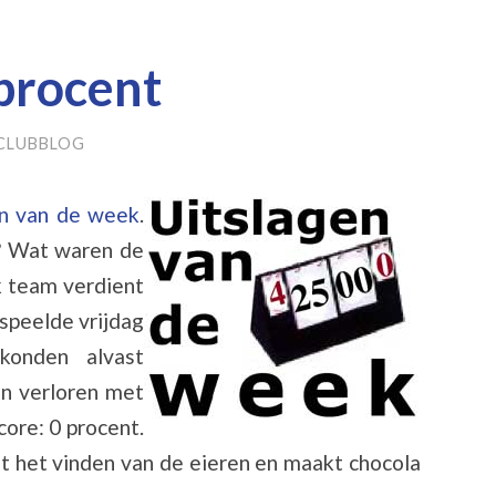
procent
CLUBBLOG
en van de week
.
? Wat waren de
k team verdient
speelde vrijdag
konden alvast
n verloren met
core: 0 procent.
t het vinden van de eieren en maakt chocola