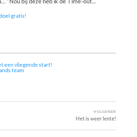
n… “Nou bij deze heb ik de Time-out...
t een vliegende start!
lands team
VOLGENDE
Het is weer lente!