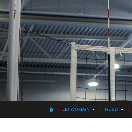
🏠
LID WORDEN
JEUGD