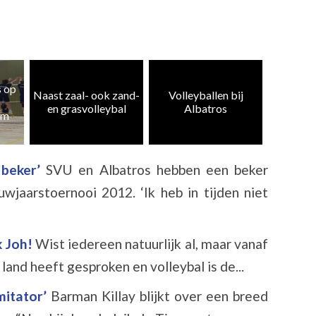
Heren 5
zand-
Volleyballen bij
Albatros CMV 4 en
weer te
al
Albatros
10 kampioen
k
 beker’
SVU en Albatros hebben een beker
jaarstoernooi 2012. ‘Ik heb in tijden niet
k Joh!
Wist iedereen natuurlijk al, maar vanaf
and heeft gesproken en volleybal is de...
imitator’
Barman Killay blijkt over een breed