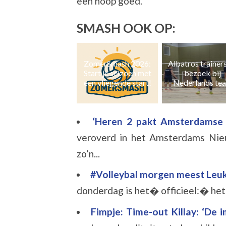
een hoop goed.
SMASH OOK OP:
ZomerSmash 2026:
Albatros trainers op
Naast zaal- ook 
Start je seizoen met
bezoek bij
en grasvolleyb
een vliegende start!
Nederlands team
‘Heren 2 pakt Amsterdamse
veroverd in het Amsterdams Nieuw
zo’n...
#Volleybal morgen meest Leu
donderdag is het� officieel:� het l
Fimpje: Time-out Killay: ‘De 