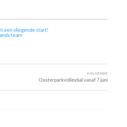
t een vliegende start!
lands team
VOLGENDE
Oosterparkvolleybal vanaf 7 juni