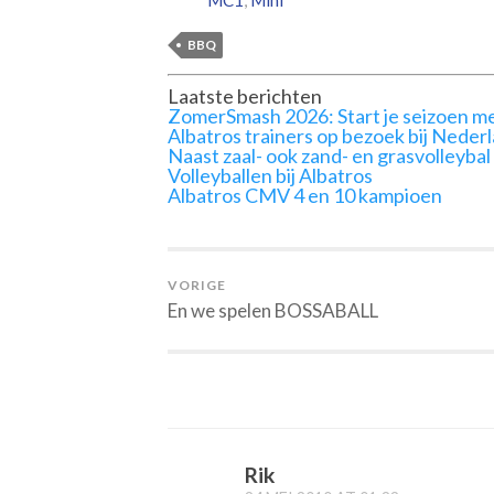
BBQ
Laatste berichten
ZomerSmash 2026: Start je seizoen me
Albatros trainers op bezoek bij Neder
Naast zaal- ook zand- en grasvolleybal
Volleyballen bij Albatros
Albatros CMV 4 en 10 kampioen
VORIGE
En we spelen BOSSABALL
Rik