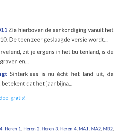
2011
Zie hierboven de aankondiging vanuit het
10. De toen zeer geslaagde versie wordt...
rvelend, zit je ergens in het buitenland, is de
graven en...
engt
Sinterklaas is nu écht het land uit, de
etekent dat het jaar bijna...
4
,
Heren 1
,
Heren 2
,
Heren 3
,
Heren 4
,
MA1
,
MA2
,
MB2
,