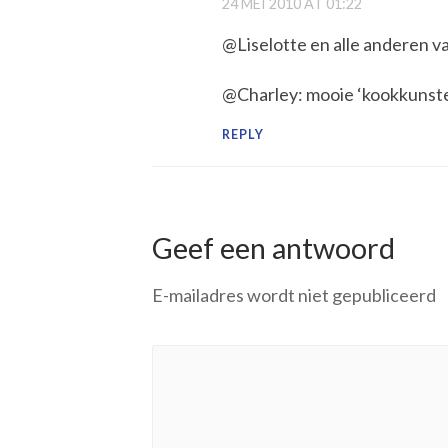
24 MEI 2010 AT 01:22
@Liselotte en alle anderen v
@Charley: mooie ‘kookkunste
REPLY
Geef een antwoord
E-mailadres wordt niet gepubliceerd