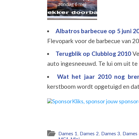
zondag 6 mei
Albatros barbecue op 5 juni 
Flevopark voor de barbecue van 20
Terugblik op Clubblog 2010
Ve
auto ingesneeuwd. Te lui om uit te 
Wat het jaar 2010 nog br
kerstboom wordt opgetuigd en dat b
Dames 1
,
Dames 2
,
Dames 3
,
Dames 
MC1
,
Mini