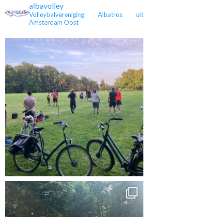
albavolley
Volleybalvereniging Albatros uit
Amsterdam Oost