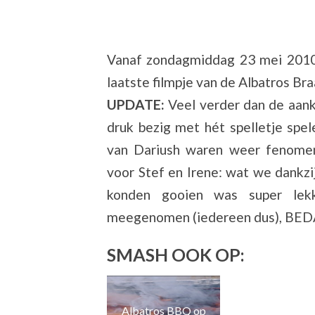
Vanaf zondagmiddag 23 mei 2010:
laatste filmpje van de Albatros Braa
UPDATE:
Veel verder dan de aan
druk bezig met hét spelletje spel
van Dariush waren weer fenomena
voor Stef en Irene: wat we dankzi
konden gooien was super lekk
meegenomen (iedereen dus), BE
SMASH OOK OP:
Albatros BBQ op