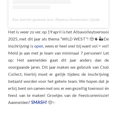
Een bericht gedeeld door Albatros Amsterdam (@albavolley)
Het is weer zo ver, op 19 april is het Albavolleytoernooi
2025, met dit jaar als thema “WILD WEST”! 🤠🌵🏜️De
inschrijving is
open
, wees er heel snel bij want vol = vol!
Meld je aan met je team van minimaal 7 personen! Let
op: Het aanmelden gaat dit jaar anders dan de
voorgaande jaren. Dit jaar maken we gebruik van Club
Collect, hierbij moet er gelijk tijdens de inschrijving
betaald worden voor het gehele team. We hopen dat je
erbij bent om samen met ons er een gezellig toernooi én
feest van te maken! Groetjes van de Feestcommissie!
Aanmelden?
SMASH!
🤠✨