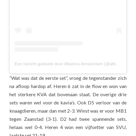
Een bericht gedeeld door Albatros Amsterdam (@albavolley)
“Wat was dat de eerste set”, vroeg de tegenstander zich
na afloop hardop af. Heren 6 zat in de flow en won van
het sterkere KVA dat bovenaan staat. De overige drie
sets waren wel voor de kavia’s. Ook D5 verloor van de
knaagdieren, maar dan met 2-3. Winst was er voor MB1
tegen Zaanstad (3-1). D2 had twee spannende sets,
helaas wel 0-4. Heren 4 won een vijfsetter van SVU,
laatste set 21-19.