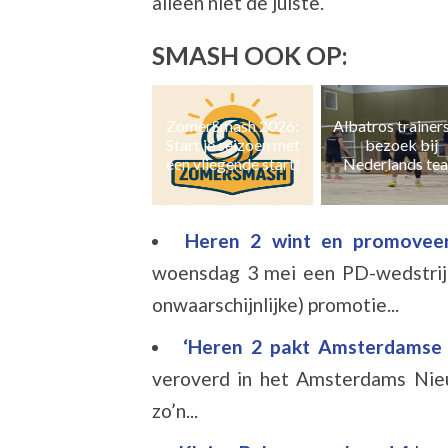
alleen niet de juiste.
SMASH OOK OP:
ZomerSmash 2026:
Albatros trainers op
Naast zaal- ook 
Start je seizoen met
bezoek bij
en grasvolleyb
een vliegende start!
Nederlands team
Heren 2 wint en promoveer
woensdag 3 mei een PD-wedstri
onwaarschijnlijke) promotie...
‘Heren 2 pakt Amsterdamse
veroverd in het Amsterdams Nieuw
zo’n...