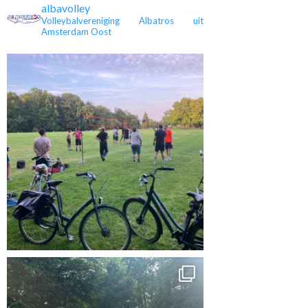
albavolley
Volleybalvereniging Albatros uit
Amsterdam Oost