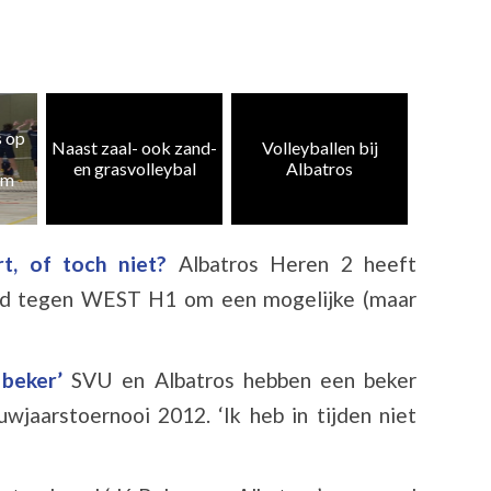
Heren 5
zand-
Volleyballen bij
Albatros CMV 4 en
weer te
al
Albatros
10 kampioen
k
t, of toch niet?
Albatros Heren 2 heeft
jd tegen WEST H1 om een mogelijke (maar
 beker’
SVU en Albatros hebben een beker
jaarstoernooi 2012. ‘Ik heb in tijden niet