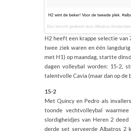
H2 wint de beker! Voor de tweede plek. #alb
Een bericht gedeeld door
Albatros Amsterdam
H2 heeft een krappe selectie van 
twee ziek waren en één langdurig 
met H1) op maandag, startte dinsd
dagen volleybal worden: 15-2, st
talentvolle Cavia (maar dan op de 
15-2
Met Quincy en Pedro als invaller
toonde vechtvolleybal waarmee
slordigheidjes van Heren 2 deed
derde set serveerde Albatros 2 k