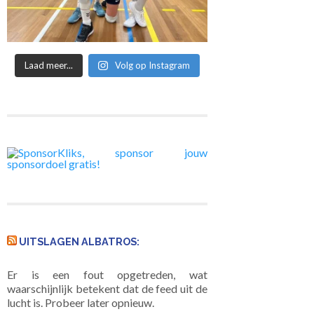
Laad meer...
Volg op Instagram
 kampioen en
Heren 3 is kampioen,
Eveline stopt na 36
rug in de 4e
maar nu in de tweede
jaar met spelen
lasse
klasse
UITSLAGEN ALBATROS:
Er is een fout opgetreden, wat
waarschijnlijk betekent dat de feed uit de
lucht is. Probeer later opnieuw.