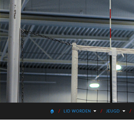
🏠
LID WORDEN
JEUGD