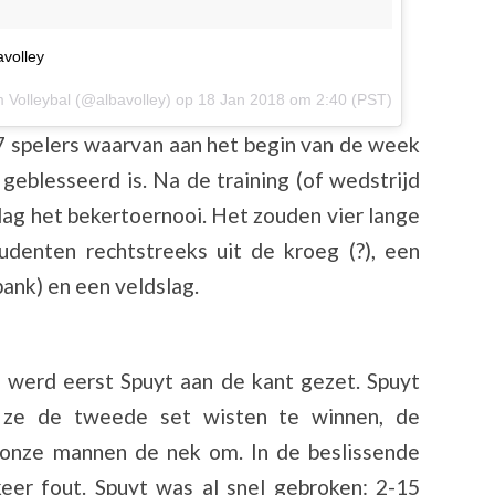
avolley
 Volleybal
(@albavolley) op
18 Jan 2018 om 2:40 (PST)
7 spelers waarvan aan het begin van de week
geblesseerd is. Na de training (of wedstrijd
ag het bekertoernooi. Het zouden vier lange
udenten rechtstreeks uit de kroeg (?), een
bank) en een veldslag.
s werd eerst Spuyt aan de kant gezet. Spuyt
 ze de tweede set wisten te winnen, de
 onze mannen de nek om. In de beslissende
eer fout. Spuyt was al snel gebroken: 2-15