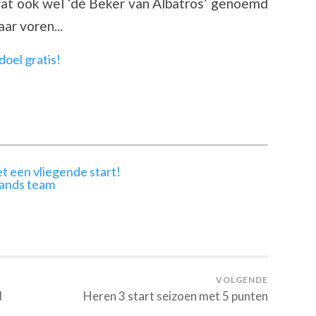
wat ook wel ‘dé Beker van Albatros’ genoemd
ar voren...
t een vliegende start!
lands team
VOLGENDE
d
Heren 3 start seizoen met 5 punten