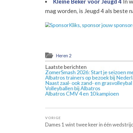
Kleine Beker voor Jeugd 4
In 
mag worden, is Jeugd 4 als beste na
Heren 2
Laatste berichten
ZomerSmash 2026: Start je seizoen me
Albatros trainers op bezoek bij Neder
Naast zaal- ook zand- en grasvolleybal
Volleyballen bij Albatros
Albatros CMV 4 en 10 kampioen
VORIGE
Dames 1 wint twee keer in één wedstrij