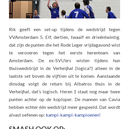
Rik geeft een set-up tijdens de wedstrijd tegen
VVAmsterdam 5. Elf, dertien, twaalf en drieëntwintig.
dat zijn de punten die het Rode Leger vrijdagavond wist
te veroveren tegen het eerste herenteam van
Amsterdam. De ex-SVU’ers wisten tijdens hun
thuiswedstrijd in de Verheijhal (logica?) alleen in de
laatste set boven de vijftien uit te komen. Aanstaande
dinsdag volgt de return bij Albatros thuis in de
Verheijhal, dat’s logisch. Heren 1 staat nog maar twee
punten achter op de koploper. De mannen van Cavia
hebben echter één wedstrijd meer gespeeld. Dat wordt
alvast oefenen op:
kampi-kampi-kampioenen!
SMASH OOK OP: