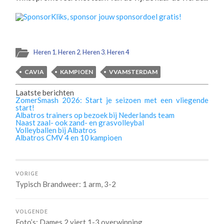
Heren 1
,
Heren 2
,
Heren 3
,
Heren 4
CAVIA
KAMPIOEN
VVAMSTERDAM
Laatste berichten
ZomerSmash 2026: Start je seizoen met een vliegende
start!
Albatros trainers op bezoek bij Nederlands team
Naast zaal- ook zand- en grasvolleybal
Volleyballen bij Albatros
Albatros CMV 4 en 10 kampioen
VORIGE
Typisch Brandweer: 1 arm, 3-2
VOLGENDE
Foto’s: Dames 2 viert 1-3 overwinning