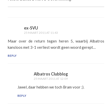
ex-SVU
25 MAART 2011 AT 11:43
Maar over de return tegen heren 5, waarbij Albatros
kansloos met 3-1 verliest wordt geen woord gerept…
REPLY
Albatros Clubblog
25 MAART 2011 AT 12:09
Jawel, daar hebben we toch Bram voor ;).
REPLY