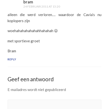
bram
24 FEBRUARI 2011 AT 15:20
alleen die werd verloren…. waardoor de Cavia’s nu
koplopers zijn
woehahahahahahahhahahah 😛
met sportieve groet
Bram
REPLY
Geef een antwoord
E-mailadres wordt niet gepubliceerd