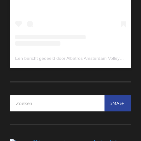
Een bericht gedeeld door Albatros Amsterdam Volleybal (@albavolley)