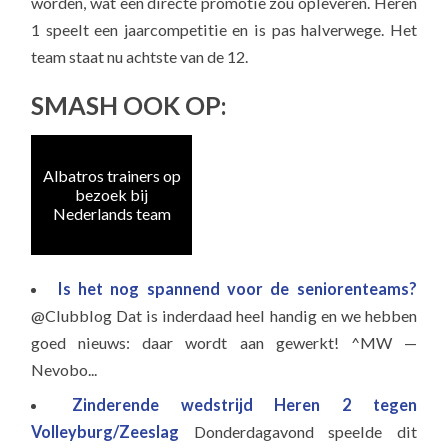
worden, wat een directe promotie zou opleveren. Heren
1 speelt een jaarcompetitie en is pas halverwege. Het
team staat nu achtste van de 12.
SMASH OOK OP:
Albatros trainers op
Naa
bezoek bij
e
Nederlands team
Is het nog spannend voor de seniorenteams?
@Clubblog Dat is inderdaad heel handig en we hebben
goed nieuws: daar wordt aan gewerkt! ^MW —
Nevobo...
Zinderende wedstrijd Heren 2 tegen
Volleyburg/Zeeslag
Donderdagavond speelde dit