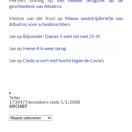
Herbert Ehlting
op
Een nieuwe terugblik op de
geschiedenis van Albatros
Hedzer van der Kooi
op
Nieuw wedstrijdbriefje van
Albatros voor scheidsrechters
Jan
op
Bijzonder: Dames 5 wint set met 25-0!
Jan
op
Heren 4 is weer terug
Jan
op
Cindy scoort met hoofd tegen de Cavia’s
Teller
1730473
bezoekers sinds 1/1/2008
ARCHIEF
Archief