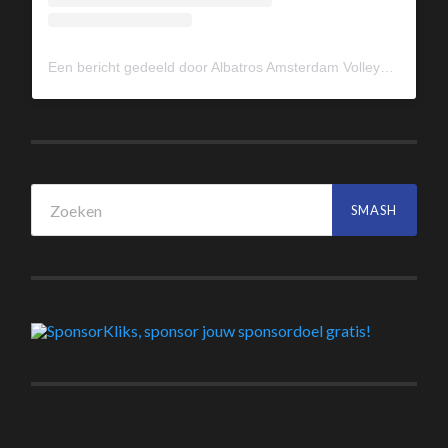
Een bericht gedeeld door Albatros Amsterdam Volleybal (@albavolley)