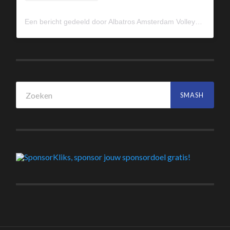
Een bericht gedeeld door Albatros Amsterdam Volleybal (@albavolley)