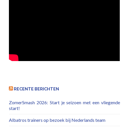
RECENTE BERICHTEN
ZomerSmash 2026: Start je seizoen met een vliegende
start!
Albatros trainers op bezoek bij Nederlands team