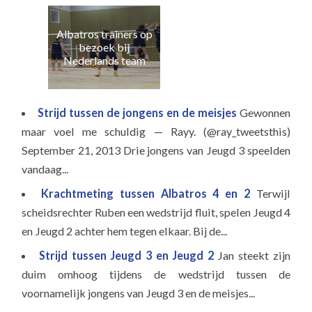
Albatros trainers op
Naa
bezoek bij
e
Nederlands team
Strijd tussen de jongens en de meisjes
Gewonnen
maar voel me schuldig — Rayy. (@ray_tweetsthis)
September 21, 2013 Drie jongens van Jeugd 3 speelden
vandaag...
Krachtmeting tussen Albatros 4 en 2
Terwijl
scheidsrechter Ruben een wedstrijd fluit, spelen Jeugd 4
en Jeugd 2 achter hem tegen elkaar. Bij de...
Strijd tussen Jeugd 3 en Jeugd 2
Jan steekt zijn
duim omhoog tijdens de wedstrijd tussen de
voornamelijk jongens van Jeugd 3 en de meisjes...