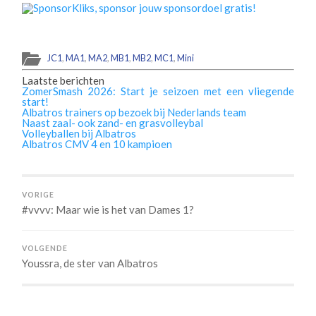
JC1
,
MA1
,
MA2
,
MB1
,
MB2
,
MC1
,
Mini
Laatste berichten
ZomerSmash 2026: Start je seizoen met een vliegende
start!
Albatros trainers op bezoek bij Nederlands team
Naast zaal- ook zand- en grasvolleybal
Volleyballen bij Albatros
Albatros CMV 4 en 10 kampioen
VORIGE
#vvvv: Maar wie is het van Dames 1?
VOLGENDE
Youssra, de ster van Albatros