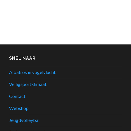
SNEL NAAR
Albatros in vogelvlucht
Veiligsportklimaat
Contact
Webshop
Jeugdvolleybal