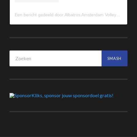
Een bericht gedeeld door Albatros Amsterdam Volleybal (@albavolley)