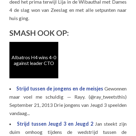
deed het prima terwijl Lija in de Wibauthal met Dames
4 de slag won van Zeeslag en met alle setpunten naar
huis ging.
SMASH OOK OP:
Albatros H4 wins 4-0
Vij
against leader CTO
C
Strijd tussen de jongens en de meisjes
Gewonnen
maar voel me schuldig — Rayy. (@ray_tweetsthis)
September 21, 2013 Drie jongens van Jeugd 3 speelden
vandaag...
Strijd tussen Jeugd 3 en Jeugd 2
Jan steekt zijn
duim omhoog tijdens de wedstrijd tussen de