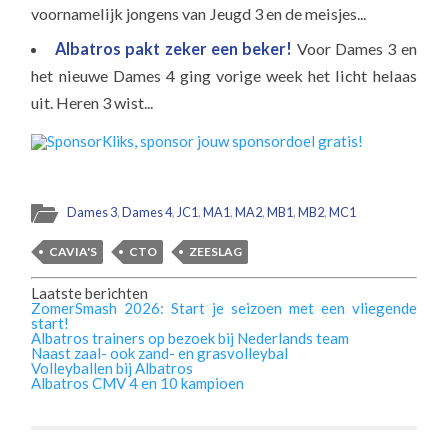
voornamelijk jongens van Jeugd 3 en de meisjes...
Albatros pakt zeker een beker!
Voor Dames 3 en
het nieuwe Dames 4 ging vorige week het licht helaas
uit. Heren 3 wist...
Dames 3
,
Dames 4
,
JC1
,
MA1
,
MA2
,
MB1
,
MB2
,
MC1
CAVIA'S
CTO
ZEESLAG
Laatste berichten
ZomerSmash 2026: Start je seizoen met een vliegende
start!
Albatros trainers op bezoek bij Nederlands team
Naast zaal- ook zand- en grasvolleybal
Volleyballen bij Albatros
Albatros CMV 4 en 10 kampioen