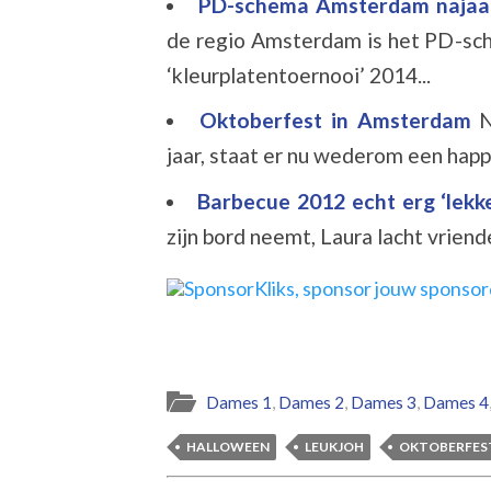
PD-schema Amsterdam najaa
de regio Amsterdam is het PD-
‘kleurplatentoernooi’ 2014...
Oktoberfest in Amsterdam
N
jaar, staat er nu wederom een happe
Barbecue 2012 echt erg ‘lekk
zijn bord neemt, Laura lacht vriend
Dames 1
,
Dames 2
,
Dames 3
,
Dames 4
HALLOWEEN
LEUKJOH
OKTOBERFES