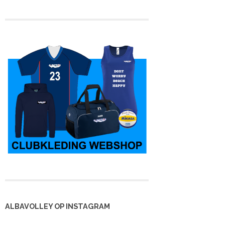
Fotoverslag
Marikentoernooi
erfest in
Vogels op de vloer
(twee): ‘De enorm
terdam
voor zitvolley
lange zoektocht naar
Robbie’
ALBAVOLLEY OP INSTAGRAM