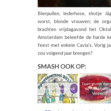
Bierpullen, lederhose, shotje J
worst, blonde vrouwen; de org
brachten vrijdagavond het Okto
Amsterdam beleefde de harde ke
feest met enkele Cavia’s. Vorig ja
zou volgend jaar brengen?
SMASH OOK OP:
Datum Spuyt
Taart groter dan voet
Sinterklaas op
kleurplatentoernooi’
en volleyballes in
december
2014 bekend
Venhorst