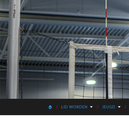
🏠
LID WORDEN
JEUGD