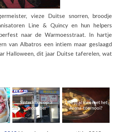
ägermeister, vieze Duitse snorren, broodje
anisatoren Line & Quincy en hun helpers
berfest naar de Warmoesstraat. In hartje
rn van Albatros een intiem maar geslaagd
ar Halloween, dit jaar Duitse taferelen, wat
 3
Doe jij al mee met het
Win prijzen & steun de
Oktob
Arena-toernooi?
club
Ams