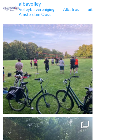
albavolley
Volleybalvereniging Albatros uit
Amsterdam Oost