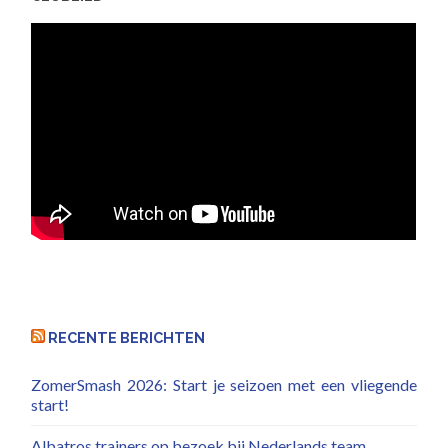
RECENTE BERICHTEN
ZomerSmash 2026: Start je seizoen met een vliegende
start!
Albatros trainers op bezoek bij Nederlands team