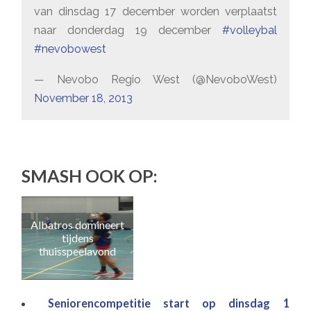
van dinsdag 17 december worden verplaatst
naar donderdag 19 december
#volleybal
#nevobowest
— Nevobo Regio West (@NevoboWest)
November 18, 2013
SMASH OOK OP:
Wat
Albatros domineert
nu
tijdens
thuisspeelavond
Seniorencompetitie start op dinsdag 1