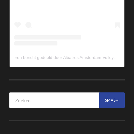
Een bericht gedeeld door Albatros Amsterdam Volleybal (@albavolley)