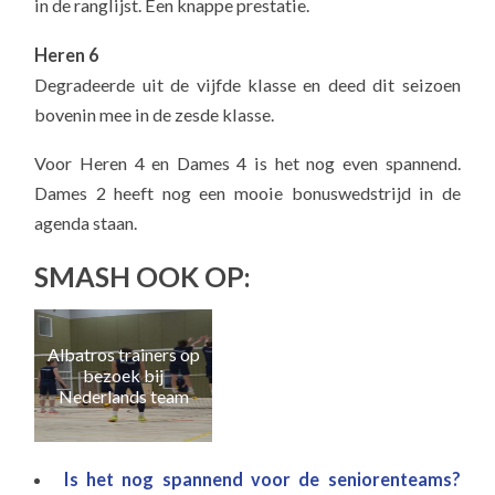
in de ranglijst. Een knappe prestatie.
Heren 6
Degradeerde uit de vijfde klasse en deed dit seizoen
bovenin mee in de zesde klasse.
Voor Heren 4 en Dames 4 is het nog even spannend.
Dames 2 heeft nog een mooie bonuswedstrijd in de
agenda staan.
SMASH OOK OP:
Albatros trainers op
Naa
bezoek bij
e
Nederlands team
Is het nog spannend voor de seniorenteams?