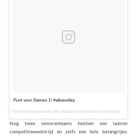
Punt voor Dames 1! #albavolley
Een bericht gedeeld door
Albatros Amsterdam Volleybal
(@albav
Nog twee seniorenteams hebben een laatste
competitiewedstrijd en zelfs een hele belangrijke.