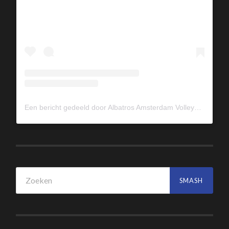
Een bericht gedeeld door Albatros Amsterdam Volleybal (@albavolley)