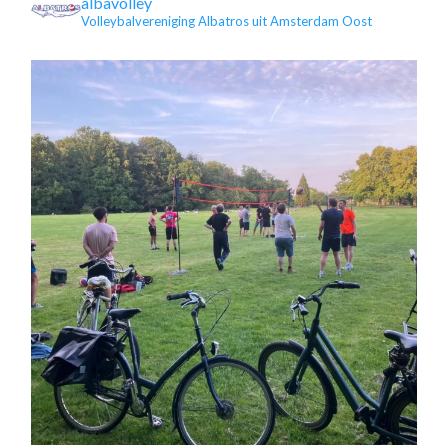
albavolley
Volleybalvereniging Albatros uit Amsterdam Oost