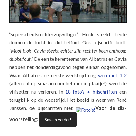
‘Superscheidsrechtervrijwilliger’ Henk steekt beide
duimen de lucht in: dubbelfout. Ons bijschrift luidt:
“Mooi blok! Cavia steekt echter zijn rechter been omhoog:
dubbelfout.”
De eerste herenteams van Albatros en Cavia
hebben het donderdagavond tegen elkaar opgenomen.
Waar Albatros de eerste wedstrijd nog
won met 3-2
(alleen al op smashen om het mooie plaatje!), werd de
vijfsetter nu verloren. In
18 foto’s + bijschriften
een
terugblik op de wedstrijd. Het beeld is weer van René
Janssen, de bijschriften niet.
Voor de dia-
voorstelling:
Smash verder!