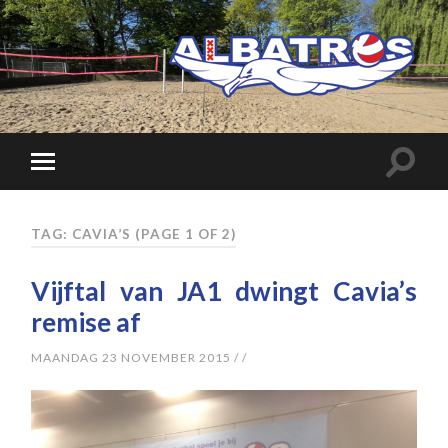
TAG: CAVIA’S
(PAGE 1 OF 2)
Vijftal van JA1 dwingt Cavia’s
remise af
MAANDAG 23 NOVEMBER 2015
/
/