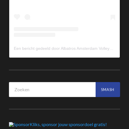
Een bericht gedeeld door Albatros Amsterdam Volleybal (@albavolley)