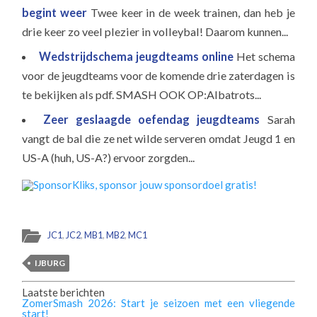
begint weer
Twee keer in de week trainen, dan heb je
drie keer zo veel plezier in volleybal! Daarom kunnen...
Wedstrijdschema jeugdteams online
Het schema
voor de jeugdteams voor de komende drie zaterdagen is
te bekijken als pdf. SMASH OOK OP:Albatrots...
Zeer geslaagde oefendag jeugdteams
Sarah
vangt de bal die ze net wilde serveren omdat Jeugd 1 en
US-A (huh, US-A?) ervoor zorgden...
JC1
,
JC2
,
MB1
,
MB2
,
MC1
IJBURG
Laatste berichten
ZomerSmash 2026: Start je seizoen met een vliegende
start!