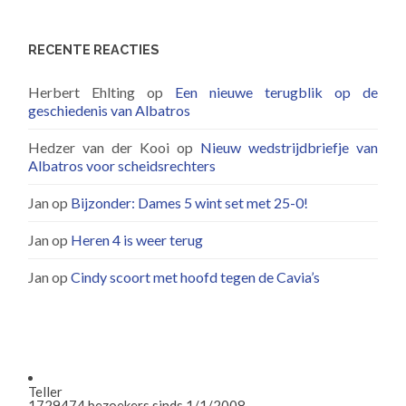
RECENTE REACTIES
Herbert Ehlting
op
Een nieuwe terugblik op de
geschiedenis van Albatros
Hedzer van der Kooi
op
Nieuw wedstrijdbriefje van
Albatros voor scheidsrechters
Jan
op
Bijzonder: Dames 5 wint set met 25-0!
Jan
op
Heren 4 is weer terug
Jan
op
Cindy scoort met hoofd tegen de Cavia’s
Teller
1729474
bezoekers sinds 1/1/2008