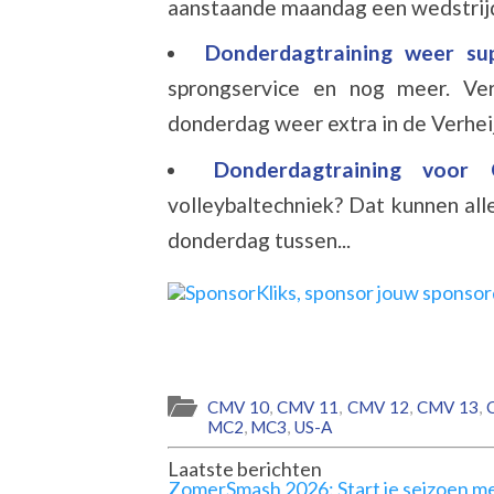
aanstaande maandag een wedstrijd,
Donderdagtraining weer s
sprongservice en nog meer. Ve
donderdag weer extra in de Verheijh
Donderdagtraining vo
volleybaltechniek? Dat kunnen al
donderdag tussen...
CMV 10
,
CMV 11
,
CMV 12
,
CMV 13
,
MC2
,
MC3
,
US-A
Laatste berichten
ZomerSmash 2026: Start je seizoen me