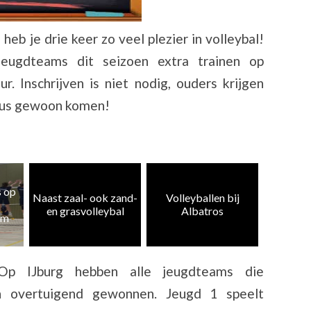
eb je drie keer zo veel plezier in volleybal!
ugdteams dit seizoen extra trainen op
. Inschrijven is niet nodig, ouders krijgen
 dus gewoon komen!
Heren 5
zand-
Volleyballen bij
Albatros CMV 4 en
weer te
al
Albatros
10 kampioen
k
Op IJburg hebben alle jeugdteams die
n overtuigend gewonnen. Jeugd 1 speelt