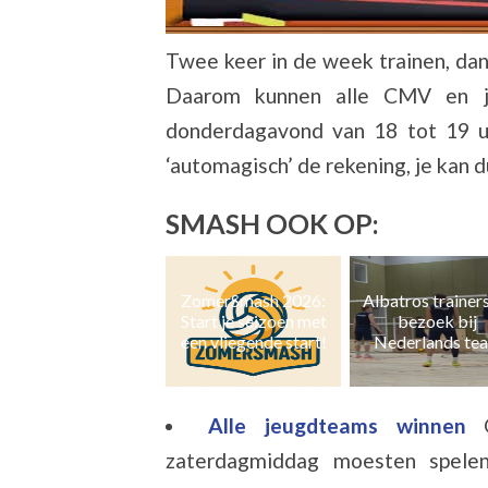
Twee keer in de week trainen, dan h
Daarom kunnen alle CMV en je
donderdagavond van 18 tot 19 uur
‘automagisch’ de rekening, je kan
SMASH OOK OP:
ZomerSmash 2026:
Albatros trainers op
Naast zaal- ook 
Start je seizoen met
bezoek bij
en grasvolleyb
een vliegende start!
Nederlands team
Alle jeugdteams winnen
zaterdagmiddag moesten spele