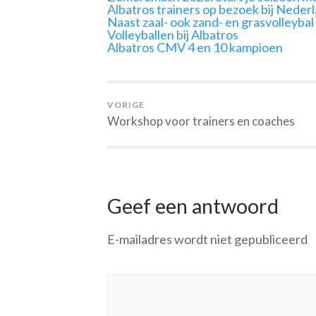
Albatros trainers op bezoek bij Neder
Naast zaal- ook zand- en grasvolleybal
Volleyballen bij Albatros
Albatros CMV 4 en 10 kampioen
VORIGE
Workshop voor trainers en coaches
Geef een antwoord
E-mailadres wordt niet gepubliceerd