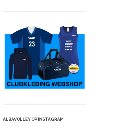
 kampioen en
Heren 3 is kampioen,
Eveline stopt na 36
rug in de 4e
maar nu in de tweede
jaar met spelen
lasse
klasse
ALBAVOLLEY OP INSTAGRAM