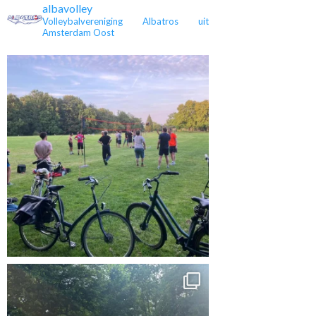
albavolley
Volleybalvereniging Albatros uit
Amsterdam Oost