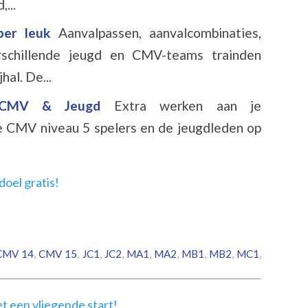
...
uper leuk
Aanvalpassen, aanvalcombinaties,
rschillende jeugd en CMV-teams trainden
al. De...
or CMV & Jeugd
Extra werken aan je
le CMV niveau 5 spelers en de jeugdleden op
CMV 14
,
CMV 15
,
JC1
,
JC2
,
MA1
,
MA2
,
MB1
,
MB2
,
MC1
,
t een vliegende start!