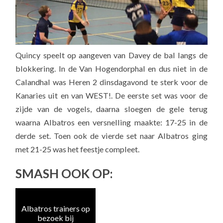
Quincy speelt op aangeven van Davey de bal langs de
blokkering. In de Van Hogendorphal en dus niet in de
Calandhal was Heren 2 dinsdagavond te sterk voor de
Kanaries uit en van WEST!. De eerste set was voor de
zijde van de vogels, daarna sloegen de gele terug
waarna Albatros een versnelling maakte: 17-25 in de
derde set. Toen ook de vierde set naar Albatros ging
met 21-25 was het feestje compleet.
SMASH OOK OP:
Albatros trainers op
Naa
bezoek bij
e