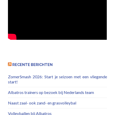
RECENTE BERICHTEN
ZomerSmash 2026: Start je seizoen met een vliegende
start!
Albatros trainers op bezoek bij Nederlands team
Naast zaal- ook zand- en grasvolleybal
Volleyballen bij Albatros