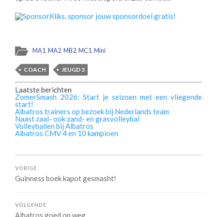
MA1
,
MA2
,
MB2
,
MC1
,
Mini
COACH
JEUGD 3
Laatste berichten
ZomerSmash 2026: Start je seizoen met een vliegende
start!
Albatros trainers op bezoek bij Nederlands team
Naast zaal- ook zand- en grasvolleybal
Volleyballen bij Albatros
Albatros CMV 4 en 10 kampioen
VORIGE
Guinness boek kapot gesmasht!
VOLGENDE
Albatros goed op weg