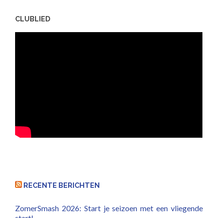
CLUBLIED
RECENTE BERICHTEN
ZomerSmash 2026: Start je seizoen met een vliegende
start!