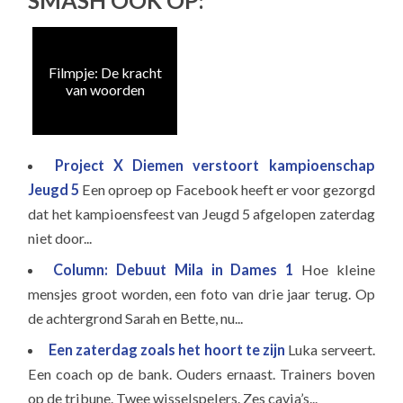
SMASH OOK OP:
Filmpje: De kracht
Fil
van woorden
Project X Diemen verstoort kampioenschap
Jeugd 5
Een oproep op Facebook heeft er voor gezorgd
dat het kampioensfeest van Jeugd 5 afgelopen zaterdag
niet door...
Column: Debuut Mila in Dames 1
Hoe kleine
mensjes groot worden, een foto van drie jaar terug. Op
de achtergrond Sarah en Bette, nu...
Een zaterdag zoals het hoort te zijn
Luka serveert.
Een coach op de bank. Ouders ernaast. Trainers boven
op de tribune. Twee wisselspelers. Zes cavia’s...