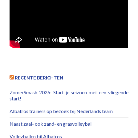
RECENTE BERICHTEN
ZomerSmash 2026: Start je seizoen met een vliegende
start!
Albatros trainers op bezoek bij Nederlands team
Naast zaal- ook zand- en grasvolleybal
Volleyballen bij Albatros