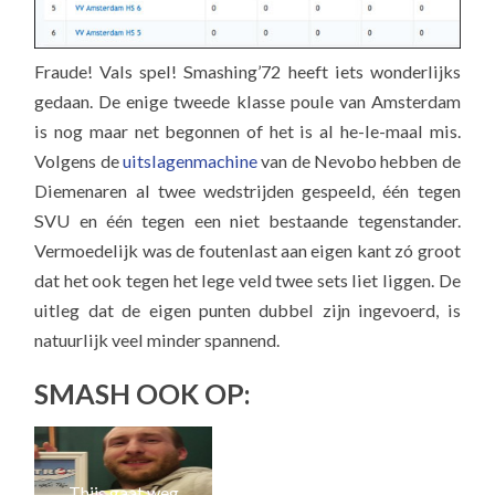
Fraude! Vals spel! Smashing’72 heeft iets wonderlijks
gedaan. De enige tweede klasse poule van Amsterdam
is nog maar net begonnen of het is al he-le-maal mis.
Volgens de
uitslagenmachine
van de Nevobo hebben de
Diemenaren al twee wedstrijden gespeeld, één tegen
SVU en één tegen een niet bestaande
tegenstander.
Vermoedelijk was de foutenlast aan eigen kant zó groot
dat het ook tegen het lege veld twee sets liet liggen. De
uitleg dat de eigen punten dubbel zijn ingevoerd, is
natuurlijk veel minder spannend.
SMASH OOK OP:
H
Thijs gaat weg