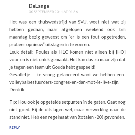
DeLange
30 SEPTEMBER 2011 AT 01:36
Het was een thuiswedstrijd van SVU, weet niet wat zij
hebben gedaan, maar afgelopen weekend ook t/m
maandag bezig geweest om “er is een fout opgetreden,
probeer opnieuw” uitslagen in te voeren.
Leuk detail: Poules als H1C komen niet alleen bij [HO]
voor en is niet uniek gemaakt. Het kan dus zo maar zijn dat
je tegen een team uit Gouda hebt gespeeld!
Gevalletje te-vroeg-gelanceerd-want-we-hebben-een-
volleybalbestuurders-congres-en-dan-mot-ie-live-zijn.
Denk ik.
Tip: Hou ook je opgetelde setpunten in de gaten. Gaat nog
niet goed. Bij de uitslagen wel, maar verwerking naar de
stand niet. Heb een regelmaat van (totalen -20) gevonden.
REPLY