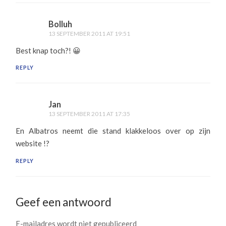
Bolluh
13 SEPTEMBER 2011 AT 19:51
Best knap toch?! 😀
REPLY
Jan
13 SEPTEMBER 2011 AT 17:35
En Albatros neemt die stand klakkeloos over op zijn
website !?
REPLY
Geef een antwoord
E-mailadres wordt niet gepubliceerd