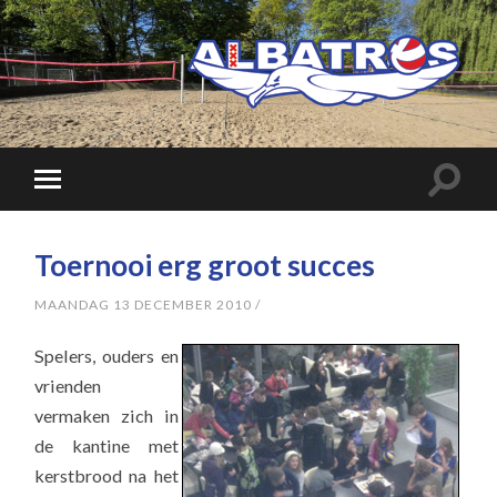
Toernooi erg groot succes
MAANDAG 13 DECEMBER 2010
/
Spelers, ouders en
vrienden
vermaken zich in
de kantine met
kerstbrood na het