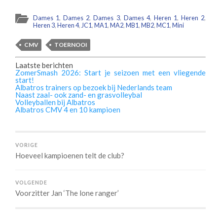
Dames 1
,
Dames 2
,
Dames 3
,
Dames 4
,
Heren 1
,
Heren 2
,
Heren 3
,
Heren 4
,
JC1
,
MA1
,
MA2
,
MB1
,
MB2
,
MC1
,
Mini
CMV
TOERNOOI
Laatste berichten
ZomerSmash 2026: Start je seizoen met een vliegende
start!
Albatros trainers op bezoek bij Nederlands team
Naast zaal- ook zand- en grasvolleybal
Volleyballen bij Albatros
Albatros CMV 4 en 10 kampioen
VORIGE
Hoeveel kampioenen telt de club?
VOLGENDE
Voorzitter Jan ‘The lone ranger’