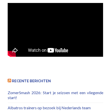
RECENTE BERICHTEN
ZomerSmash 2026: Start je seizoen met een vliegende
start!
Albatros trainers op bezoek bij Nederlands team