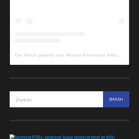
Een bericht gedeeld door Albatros Amsterdam Volleybal (@albavolley)