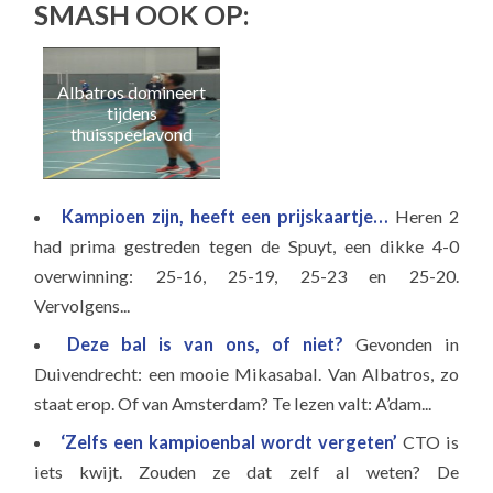
SMASH OOK OP:
Albatros domineert
H
tijdens
v
thuisspeelavond
Kampioen zijn, heeft een prijskaartje…
Heren 2
had prima gestreden tegen de Spuyt, een dikke 4-0
overwinning: 25-16, 25-19, 25-23 en 25-20.
Vervolgens...
Deze bal is van ons, of niet?
Gevonden in
Duivendrecht: een mooie Mikasabal. Van Albatros, zo
staat erop. Of van Amsterdam? Te lezen valt: A’dam...
‘Zelfs een kampioenbal wordt vergeten’
CTO is
iets kwijt. Zouden ze dat zelf al weten? De