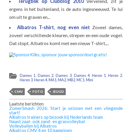
Terugblik op Clubblog 2010
Vervelend, zit je
ergens in het buitenland, is de auto ingesneeuwd. Te lui
om uit te graven en...
Albatros T-shirt, nog even niet
Zoveel dames,
zoveel verschillende kleuren, strepen en een oude vogel.
Dat stopt. Albatros komt met een nieuw T-shirt,...
Dames 1
,
Dames 2
,
Dames 3
,
Dames 4
,
Heren 1
,
Heren 2
,
Heren 3
,
Heren 4
,
MA1
,
MA2
,
MB2
,
MC1
,
Mini
CMV
FOTO
JEUGD
Laatste berichten
ZomerSmash 2026: Start je seizoen met een vliegende
start!
Albatros trainers op bezoek bij Nederlands team
Naast zaal- ook zand- en grasvolleybal
Volleyballen bij Albatros
Albatros CMV 4 en 10 kampioen