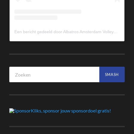
Een bericht gedeeld door Albatros Amsterdam Volleybal (@albavolley)