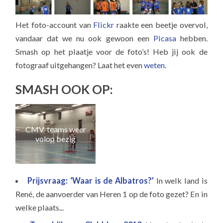
Het foto-account van
Flickr
raakte een beetje overvol,
vandaar dat we nu ook gewoon een
Picasa
hebben.
Smash op het plaatje voor de foto’s! Heb jij ook de
fotograaf uitgehangen? Laat het even
weten
.
SMASH OOK OP:
CMV-teams weer
volop bezig
tr
Prijsvraag: ‘Waar is de Albatros?’
In welk land is
René, de aanvoerder van Heren 1 op de foto gezet? En in
welke plaats...