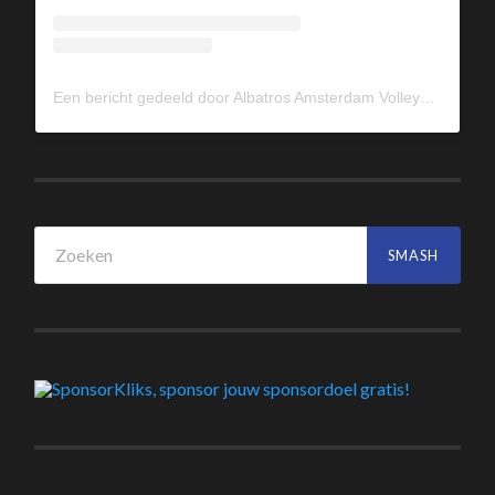
Een bericht gedeeld door Albatros Amsterdam Volleybal (@albavolley)