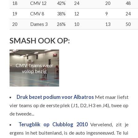
18
CMV 12
42%
24
20
48
19
CMV 8
38%
12
9
24
20
Dames 3
26%
10
13
50
SMASH OOK OP:
Wi
CMV-teams weer
s
volop bezig
Druk bezet podium voor Albatros
Met maar liefst
vier teams op de eerste plek (J1, D2, H3 en J4), twee op
de tweede...
Terugblik op Clubblog 2010
Vervelend, zit je
ergens in het buitenland, is de auto ingesneeuwd. Te lui