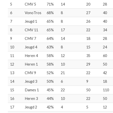
5
CMV 5
71%
14
20
28
6
VonoTros
68%
8
27
40
7
Jeugd 1
65%
8
26
40
8
CMV 11
65%
17
22
34
9
CMV 7
64%
14
18
28
10
Jeugd 4
63%
8
15
24
11
Heren 4
58%
12
35
60
12
Heren 1
58%
10
29
50
13
CMV 9
52%
21
22
42
14
Jeugd 3
50%
6
9
18
15
Dames 1
45%
22
50
110
16
Heren 3
44%
10
22
50
17
Jeugd 2
42%
4
5
12