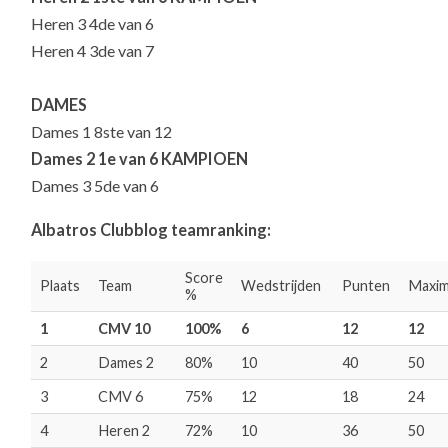
Heren 3 4de van 6
Heren 4 3de van 7
DAMES
Dames 1 8ste van 12
Dames 2 1e van 6
KAMPIOEN
Dames 3 5de van 6
Albatros Clubblog teamranking:
Score
Plaats
Team
Wedstrijden
Punten
Maxi
%
1
CMV 10
100%
6
12
12
2
Dames 2
80%
10
40
50
3
CMV 6
75%
12
18
24
4
Heren 2
72%
10
36
50