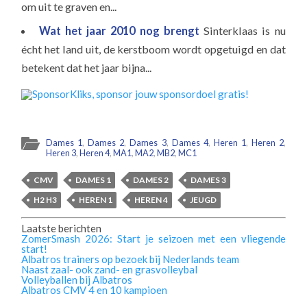
om uit te graven en...
Wat het jaar 2010 nog brengt
Sinterklaas is nu
écht het land uit, de kerstboom wordt opgetuigd en dat
betekent dat het jaar bijna...
Dames 1
,
Dames 2
,
Dames 3
,
Dames 4
,
Heren 1
,
Heren 2
,
Heren 3
,
Heren 4
,
MA1
,
MA2
,
MB2
,
MC1
CMV
DAMES 1
DAMES 2
DAMES 3
H2 H3
HEREN 1
HEREN 4
JEUGD
Laatste berichten
ZomerSmash 2026: Start je seizoen met een vliegende
start!
Albatros trainers op bezoek bij Nederlands team
Naast zaal- ook zand- en grasvolleybal
Volleyballen bij Albatros
Albatros CMV 4 en 10 kampioen