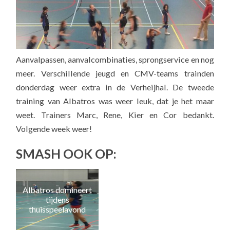
Aanvalpassen, aanvalcombinaties, sprongservice en nog
meer. Verschillende jeugd en CMV-teams trainden
donderdag weer extra in de Verheijhal. De tweede
training van Albatros was weer leuk, dat je het maar
weet. Trainers Marc, Rene, Kier en Cor bedankt.
Volgende week weer!
SMASH OOK OP:
Albatros domineert
H
tijdens
v
thuisspeelavond