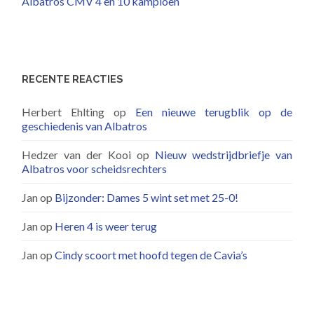
Albatros CMV 4 en 10 kampioen
RECENTE REACTIES
Herbert Ehlting
op
Een nieuwe terugblik op de
geschiedenis van Albatros
Hedzer van der Kooi
op
Nieuw wedstrijdbriefje van
Albatros voor scheidsrechters
Jan
op
Bijzonder: Dames 5 wint set met 25-0!
Jan
op
Heren 4 is weer terug
Jan
op
Cindy scoort met hoofd tegen de Cavia’s