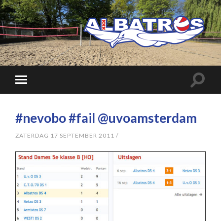
#nevobo #fail @uvoamsterdam
ZATERDAG 17 SEPTEMBER 2011
/