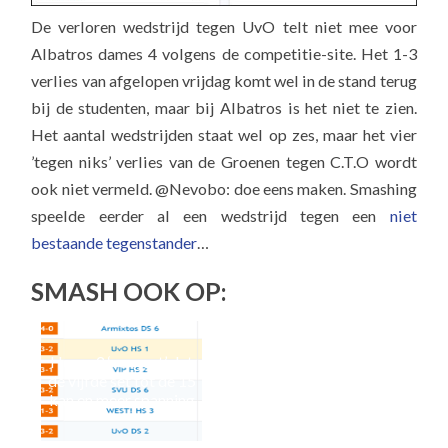
De verloren wedstrijd tegen UvO telt niet mee voor
Albatros dames 4 volgens de competitie-site. Het 1-3
verlies van afgelopen vrijdag komt wel in de stand terug
bij de studenten, maar bij Albatros is het niet te zien.
Het aantal wedstrijden staat wel op zes, maar het vier
’tegen niks’ verlies van de Groenen tegen C.T.O wordt
ook niet vermeld. @Nevobo: doe eens maken. Smashing
speelde eerder al een wedstrijd tegen een
niet
bestaande tegenstander
…
SMASH OOK OP:
Heren 2 ‘vergeet’ dat
we
de vijfde set tot de 15
kan en meer spanning