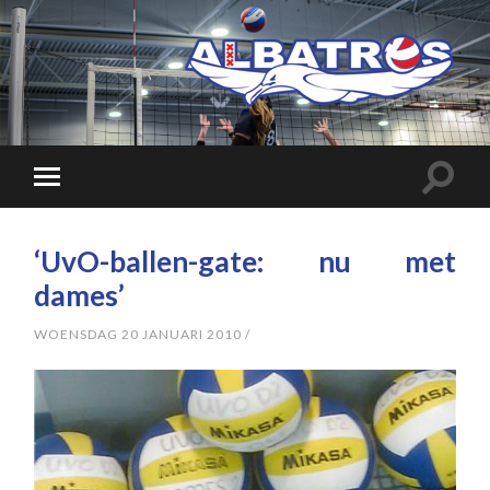
‘UvO-ballen-gate: nu met
dames’
WOENSDAG 20 JANUARI 2010
/