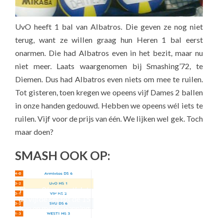
UvO heeft 1 bal van Albatros. Die geven ze nog niet
terug, want ze willen graag hun Heren 1 bal eerst
onarmen. Die had Albatros even in het bezit, maar nu
niet meer. Laats waargenomen bij Smashing’72, te
Diemen. Dus had Albatros even niets om mee te ruilen.
Tot gisteren, toen kregen we opeens vijf Dames 2 ballen
in onze handen gedouwd. Hebben we opeens wél iets te
ruilen. Vijf voor de prijs van één. We lijken wel gek. Toch
maar doen?
SMASH OOK OP:
Heren 2 ‘vergeet’ dat
Mi
de vijfde set tot de 15
G
kan en meer spanning