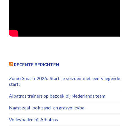
RECENTE BERICHTEN
ZomerSmash 2026: Start je seizoen met een vliegende
start!
Albatros trainers op bezoek bij Nederlands team
Naast zaal- ook zand- en grasvolleybal
Volleyballen bij Albatros